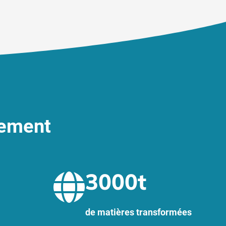
pement
3000
t
de matières transformées