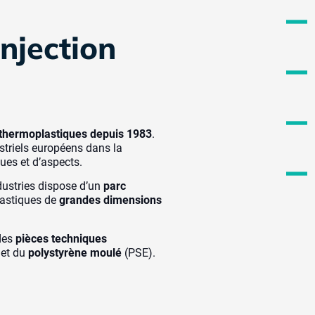
injection
e thermoplastiques depuis 1983
.
striels européens dans la
ques et d’aspects.
dustries dispose d’un
parc
lastiques de
grandes dimensions
 des
pièces techniques
 et du
polystyrène moulé
(PSE).